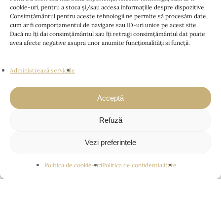
cookie-uri, pentru a stoca și/sau accesa informațiile despre dispozitive.
Consimțământul pentru aceste tehnologii ne permite să procesăm date,
cum ar fi comportamentul de navigare sau ID-uri unice pe acest site.
Dacă nu îți dai consimțământul sau îți retragi consimțământul dat poate
avea afecte negative asupra unor anumite funcționalități și funcții.
Administrează serviciile
Acceptă
S
c
r
o
l
l
Refuză
Vezi preferințele
Politica de cookie-uri
Politica de confidentialitate